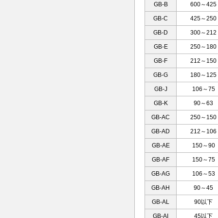
GB-B
600～425
GB-C
425～250
GB-D
300～212
GB-E
250～180
GB-F
212～150
GB-G
180～125
GB-J
106～75
GB-K
90～63
GB-AC
250～150
GB-AD
212～106
GB-AE
150～90
GB-AF
150～75
GB-AG
106～53
GB-AH
90～45
GB-AL
90以下
GB-AI
45以下