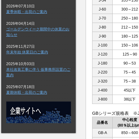
J-54
355～250
2026年07月10日
J-60
300～212
夏季休暇・出荷のご案内
J-70
250～180
2026年04月14日
J-80
212～150
ゴールデンウイーク期間中の休業のお
知らせ
J-90
180～125
J-100
150～106
2025年11月27日
年末年始 休業日のご案内
J-120
125～90
J-180
90～53
2025年10月03日
本社改装工事に伴う 仮事務所設置のご
J-220
75～45
案内
J-320
75～38
2025年07月18日
J-400
45以下
夏期休暇・出荷のご案内
J-800
38以下
GBシリーズ規格表 ※JIS
中心粒度
品番名
(80％以上/μ
GB-A
850～600