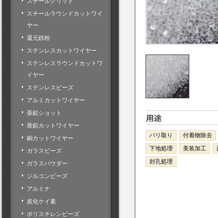
スチールグリット
スチールラウンドカットワイ
ヤー
還元鉄粉
ステンレスカットワイヤー
ステンレスラウンドカットワ
イヤー
ステンレスビーズ
アルミカットワイヤー
亜鉛ショット
亜鉛カットワイヤー
バリ取り
付着物除去
銅カットワイヤー
下地処理
美装加工
ガラスビーズ
封孔処理
ガラスパウダー
ジルコンビーズ
アルミナ
炭化ケイ素
ポリスチレンビーズ