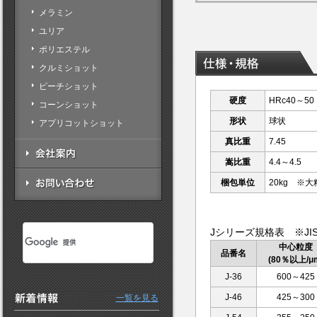
メラミン
ユリア
ポリエステル
クルミショット
ピーチショット
硬度
HRc40～50
コーンショット
形状
球状
アプリコットショット
真比重
7.45
嵩比重
4.4～4.5
梱包単位
20kg ※大
Jシリーズ規格表 ※JIS 
中心粒度
品番名
(80％以上/μ
J-36
600～425
J-46
425～300
一覧を見る