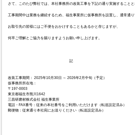
さて、このたび弊社では、本社事務所の改装工事を下記の通り実施することと
工事期間中は業務を継続するため、福生事業所に仮事務所を設置し、通常通り
お取引先の皆様にはご不便をおかけすることもあるかと存じますが、
何卒ご理解とご協力を賜りますようお願い申し上げます。
記
改装工事期間： 2025年10月30日 ～ 2026年2月中旬（予定）
仮事務所所在地：
〒197-0003
東京都福生市熊川1642
三昌研磨材株式会社 福生事業所
電話・FAX番号：従来の本社番号をご利用いただけます（転送設定済み）
郵便物：従来通り本社宛にお送りください（転送設定済み）
敬