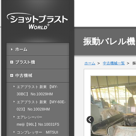
振動バレル機 
ホーム
中古機械一覧
振
エアブラスト 新東 【MY-
30BC】 No.10029HM
エアブラスト 新東 【MY-60E-
023】 No.10028HM
エアレシーバー
meiji【96L】No.10031FS
コンプレッサー MITSUI