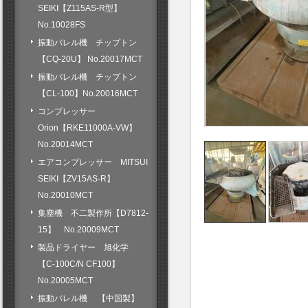
SEIKI【Z115AS-R型】
No.10028FS
振動バレル機 チップトン
【CQ-20U】 No.20017MCT
振動バレル機 チップトン
【CL-100】No.20016MCT
コンプレッサー
Orion【RKE11000A-VW】
No.20014MCT
エアコンプレッサー MITSUI
SEIKI【ZV15AS-R】
No.20010MCT
集塵機 不二製作所【D7812-
15】 No.20009MCT
製品ドライヤー 旭化学
【C-100C/N CF100】
No.20005MCT
振動バレル機 【中国製】