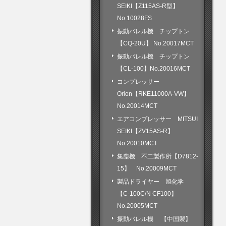
SEIKI【Z115AS-R型】
No.10028FS
振動バレル機 チップトン
【CQ-20U】 No.20017MCT
振動バレル機 チップトン
【CL-100】No.20016MCT
コンプレッサー
Orion【RKE11000A-VW】
No.20014MCT
エアコンプレッサー MITSUI
SEIKI【ZV15AS-R】
No.20010MCT
集塵機 不二製作所【D7812-
15】 No.20009MCT
製品ドライヤー 旭化学
【C-100C/N CF100】
No.20005MCT
振動バレル機 【中国製】