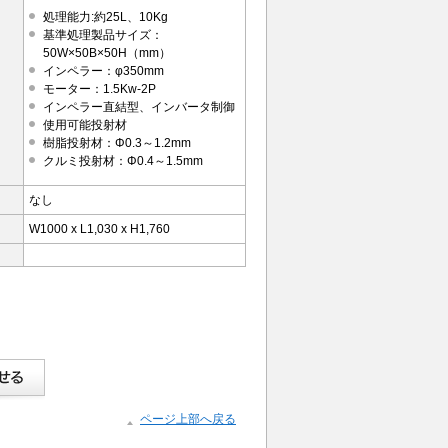
処理能力:約25L、10Kg
基準処理製品サイズ：
50W×50B×50H（mm）
インペラー：φ350mm
モーター：1.5Kw-2P
インペラー直結型、インバータ制御
使用可能投射材
樹脂投射材：Φ0.3～1.2mm
クルミ投射材：Φ0.4～1.5mm
なし
W1000 x L1,030 x H1,760
ページ上部へ戻る