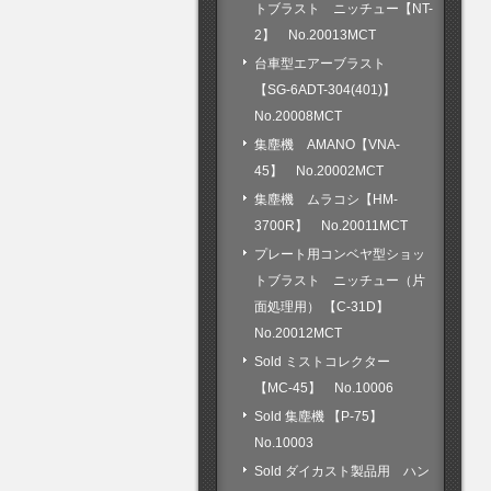
トブラスト ニッチュー【NT-
2】 No.20013MCT
台車型エアーブラスト
【SG-6ADT-304(401)】
No.20008MCT
集塵機 AMANO【VNA-
45】 No.20002MCT
集塵機 ムラコシ【HM-
3700R】 No.20011MCT
プレート用コンベヤ型ショッ
トブラスト ニッチュー（片
面処理用） 【C-31D】
No.20012MCT
Sold ミストコレクター
【MC-45】 No.10006
Sold 集塵機 【P-75】
No.10003
Sold ダイカスト製品用 ハン