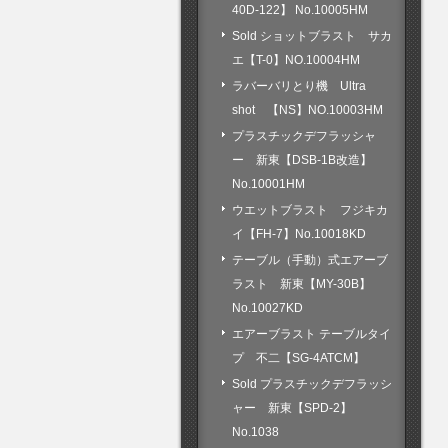
40D-122】 No.10005HM
Sold ショットブラスト サカ
エ【T-0】NO.10004HM
ラバーバリとり機 Ultra
shot 【NS】NO.10003HM
プラスチックデフラッシャ
ー 新東【DSB-1B改造】
No.10001HM
ウエットブラスト フジキカ
イ【FH-7】No.10018KD
テーブル（手動）式エアーブ
ラスト 新東【MY-30B】
No.10027KD
エアーブラスト テーブルタイ
プ 不二【SG-4ATCM】
Sold プラスチックデフラッシ
ャー 新東【SPD-2】
No.1038