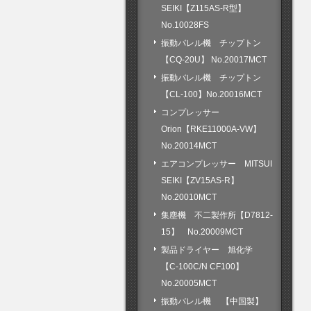
SEIKI【Z115AS-R型】
No.10028FS
振動バレル機 チップトン
【CQ-20U】 No.20017MCT
振動バレル機 チップトン
【CL-100】No.20016MCT
コンプレッサー
Orion【RKE11000A-VW】
No.20014MCT
エアコンプレッサー MITSUI
SEIKI【ZV15AS-R】
No.20010MCT
集塵機 不二製作所【D7812-
15】 No.20009MCT
製品ドライヤー 旭化学
【C-100C/N CF100】
No.20005MCT
振動バレル機 【中国製】