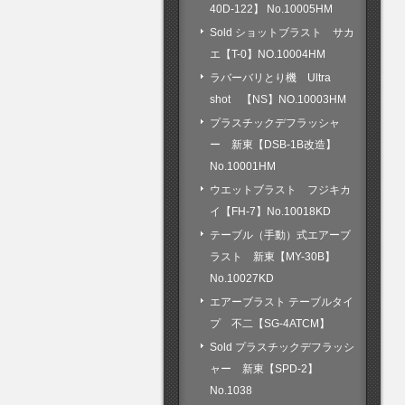
40D-122】 No.10005HM
Sold ショットブラスト サカ
エ【T-0】NO.10004HM
ラバーバリとり機 Ultra
shot 【NS】NO.10003HM
プラスチックデフラッシャ
ー 新東【DSB-1B改造】
No.10001HM
ウエットブラスト フジキカ
イ【FH-7】No.10018KD
テーブル（手動）式エアーブ
ラスト 新東【MY-30B】
No.10027KD
エアーブラスト テーブルタイ
プ 不二【SG-4ATCM】
Sold プラスチックデフラッシ
ャー 新東【SPD-2】
No.1038