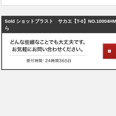
Sold ショットブラスト サカエ【T-0】NO.100
ら