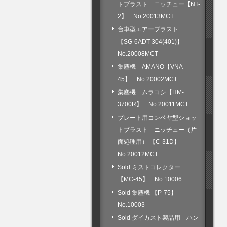
トブラスト ニッチュー【NT-
2】 No.20013MCT
台車型エアーブラスト
【SG-6ADT-304(401)】
No.20008MCT
集塵機 AMANO【VNA-
45】 No.20002MCT
集塵機 ムラコシ【HM-
3700R】 No.20011MCT
プレート用コンベヤ型ショッ
トブラスト ニッチュー（片
面処理用） 【C-31D】
No.20012MCT
Sold ミストコレクター
【MC-45】 No.10006
Sold 集塵機 【P-75】
No.10003
Sold ダイカスト製品用 ハン